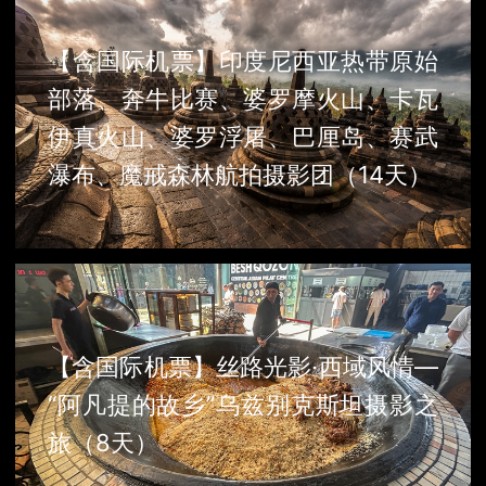
【含国际机票】印度尼西亚热带原始
部落、奔牛比赛、婆罗摩火山、卡瓦
伊真火山、婆罗浮屠、巴厘岛、赛武
瀑布、魔戒森林航拍摄影团（14天）
【含国际机票】丝路光影·西域风情—
“阿凡提的故乡”乌兹别克斯坦摄影之
旅（8天）