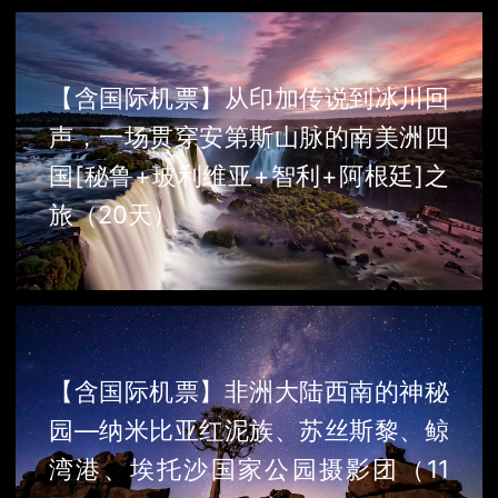
【含国际机票】从印加传说到冰川回
声，一场贯穿安第斯山脉的南美洲四
国[秘鲁+玻利维亚+智利+阿根廷]之
旅（20天）
【含国际机票】非洲大陆西南的神秘
园—纳米比亚红泥族、苏丝斯黎、鲸
湾港、埃托沙国家公园摄影团（11