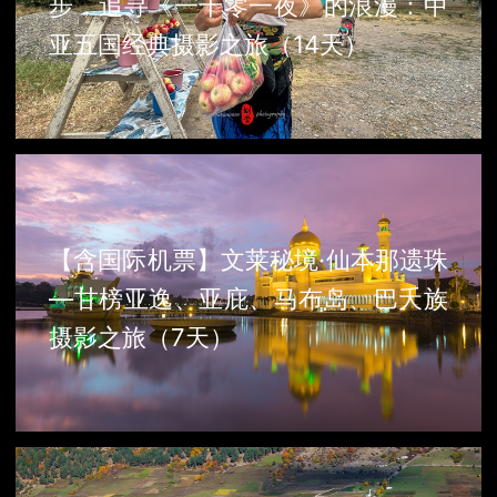
步，追寻《一千零一夜》的浪漫：中
亚五国经典摄影之旅（14天）
【含国际机票】文莱秘境·仙本那遗珠
—甘榜亚逸、亚庇、马布岛、巴夭族
摄影之旅（7天）