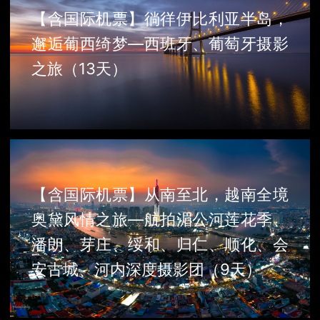
【含国际机票】徜徉伊比利亚半岛，
邂逅葡西绮梦—西班牙、葡萄牙摄影
之旅（13天）
【含国际机票】从南至北，越南全境
奥黛风情之旅—航拍湄公河莲花季、
潘朗、芽庄、绥和、归仁、顺化、会
安古城、河内深度摄影团（9天）