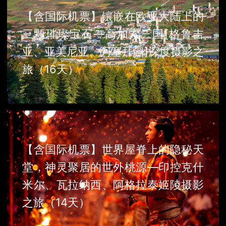
【含国际机票】镶嵌在欧亚大陆上的
三颗璀璨宝石—高加索三国[格鲁吉
亚、亚美尼亚、阿塞拜疆]深度摄影之
旅（16天）
【含国际机票】世界屋脊上的隐秘天
堂，神灵聚居的世外桃源—印控克什
米尔、瓦拉纳西、阿格拉泰姬陵摄影
之旅（14天）