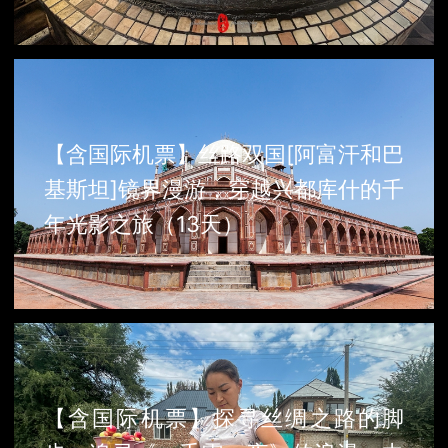
【含国际机票】丝路双国[阿富汗和巴
基斯坦]镜界漫游，穿越兴都库什的千
年光影之旅（13天）
【含国际机票】探寻丝绸之路的脚