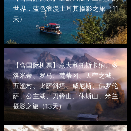
世界，蓝色浪漫土耳其摄影之旅（11
天）
【含国际机票】意大利托斯卡纳、多
洛米蒂、罗马、梵蒂冈、天空之城、
五渔村、比萨斜塔、威尼斯、佛罗伦
萨、公主湖、刀锋山、休斯山、米兰
摄影之旅（13天）