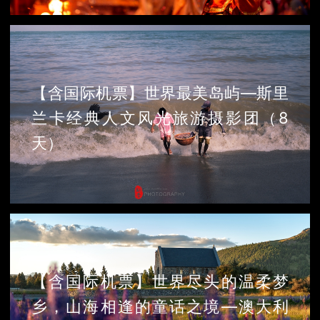
【含国际机票】世界最美岛屿—斯里
兰卡经典人文风光旅游摄影团（8
天）
【含国际机票】世界尽头的温柔梦
乡，山海相逢的童话之境—澳大利