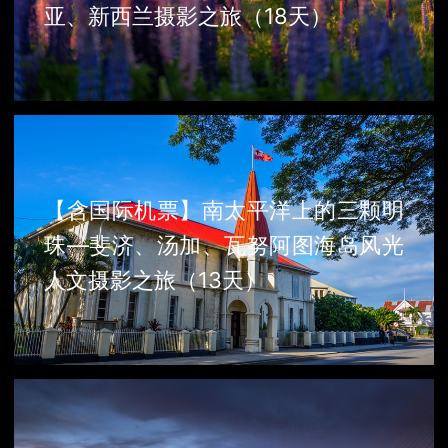
亚、新西兰摄影之旅（18天）
【含国际机票】南太平洋上的三颗明
珠—斐济、汤加、瓦努阿图海岛风光
人文摄影之旅（13天）