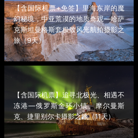
【含国际机票+免签】里海东岸的魔
幻秘境，中亚荒漠的地质奇观—哈萨
克斯坦曼格斯套极致风光航拍摄影之
旅（9天）
【含国际机票】追寻北极光、相遇不
冻港—俄罗斯金环小镇、摩尔曼斯
克、捷里别尔卡摄影之旅（11天）