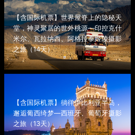
【含国际机票】世界屋脊上的隐秘天
堂，神灵聚居的世外桃源—印控克什
米尔、瓦拉纳西、阿格拉泰姬陵摄影
之旅（14天）
【含国际机票】徜徉伊比利亚半岛，
邂逅葡西绮梦—西班牙、葡萄牙摄影
之旅（13天）