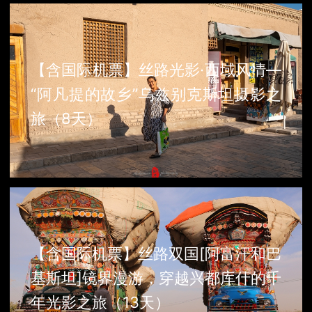
【含国际机票】丝路光影·西域风情—
“阿凡提的故乡”乌兹别克斯坦摄影之
旅（8天）
【含国际机票】丝路双国[阿富汗和巴
基斯坦]镜界漫游，穿越兴都库什的千
年光影之旅（13天）