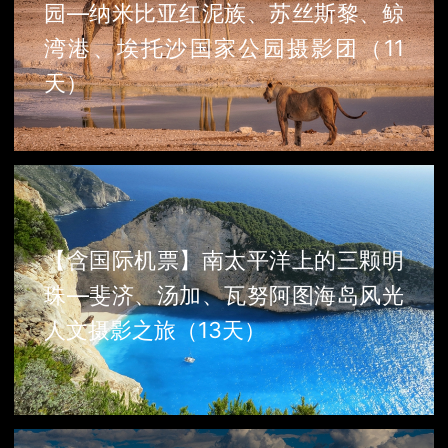
园—纳米比亚红泥族、苏丝斯黎、鲸
湾港、埃托沙国家公园摄影团（11
天）
【含国际机票】南太平洋上的三颗明
珠—斐济、汤加、瓦努阿图海岛风光
人文摄影之旅（13天）