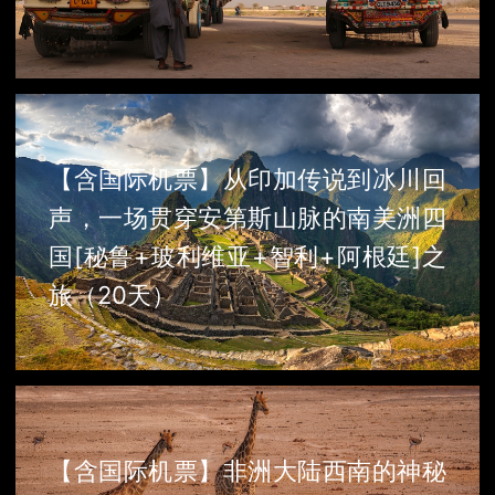
【含国际机票】从印加传说到冰川回
声，一场贯穿安第斯山脉的南美洲四
国[秘鲁+玻利维亚+智利+阿根廷]之
旅（20天）
【含国际机票】非洲大陆西南的神秘