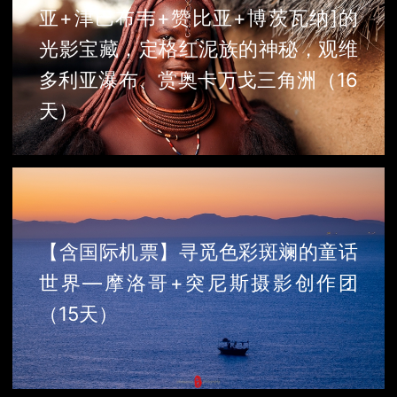
亚+津巴布韦+赞比亚+博茨瓦纳]的
光影宝藏，定格红泥族的神秘，观维
多利亚瀑布、赏奥卡万戈三角洲（16
天）
【含国际机票】寻觅色彩斑斓的童话
世界—摩洛哥+突尼斯摄影创作团
（15天）