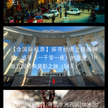
天）
【含国际机票】探寻丝绸之路的脚
步，追寻《一千零一夜》的浪漫：中
亚五国经典摄影之旅（14天）
【含国际机票】寻觅非洲四国[纳米比