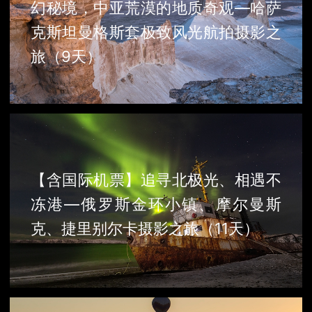
幻秘境，中亚荒漠的地质奇观—哈萨
克斯坦曼格斯套极致风光航拍摄影之
旅（9天）
【含国际机票】追寻北极光、相遇不
冻港—俄罗斯金环小镇、摩尔曼斯
克、捷里别尔卡摄影之旅（11天）