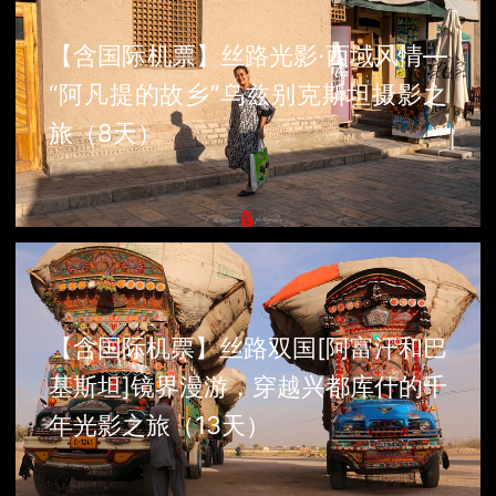
【含国际机票】丝路光影·西域风情—
“阿凡提的故乡”乌兹别克斯坦摄影之
旅（8天）
【含国际机票】丝路双国[阿富汗和巴
基斯坦]镜界漫游，穿越兴都库什的千
年光影之旅（13天）