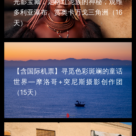
光影宝藏，定格红泥族的神秘，观维
多利亚瀑布、赏奥卡万戈三角洲（16
天）
【含国际机票】寻觅色彩斑斓的童话
世界—摩洛哥+突尼斯摄影创作团
（15天）