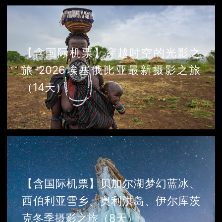
【含国际机票】穿越时空的光影之
旅-2026埃塞俄比亚最新摄影之旅
（14天）
【含国际机票】贝加尔湖梦幻蓝冰、
西伯利亚雪乡、奥利洪岛、伊尔库茨
克冬季摄影之旅（8天）