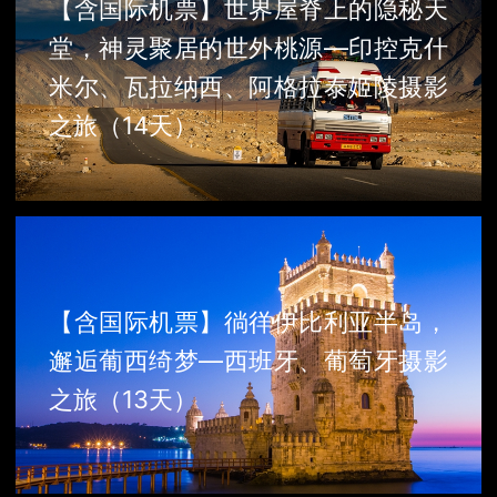
【含国际机票】世界屋脊上的隐秘天
堂，神灵聚居的世外桃源—印控克什
米尔、瓦拉纳西、阿格拉泰姬陵摄影
之旅（14天）
【含国际机票】徜徉伊比利亚半岛，
邂逅葡西绮梦—西班牙、葡萄牙摄影
之旅（13天）