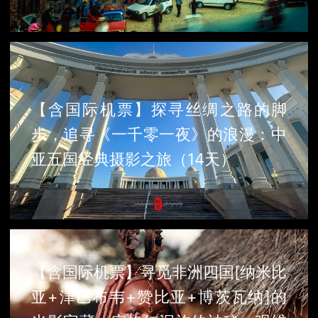
【含国际机票】探寻丝绸之路的脚
步，追寻《一千零一夜》的浪漫：中
亚五国经典摄影之旅（14天）
【含国际机票】寻觅非洲四国[纳米比
亚+津巴布韦+赞比亚+博茨瓦纳]的