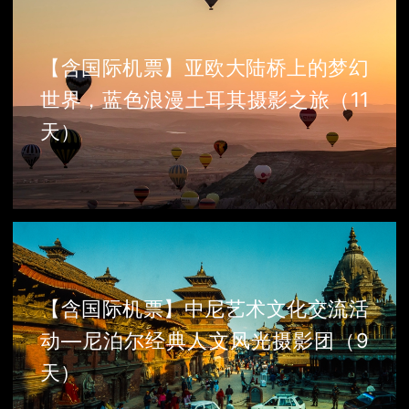
【含国际机票】亚欧大陆桥上的梦幻
世界，蓝色浪漫土耳其摄影之旅（11
天）
【含国际机票】中尼艺术文化交流活
动—尼泊尔经典人文风光摄影团（9
天）