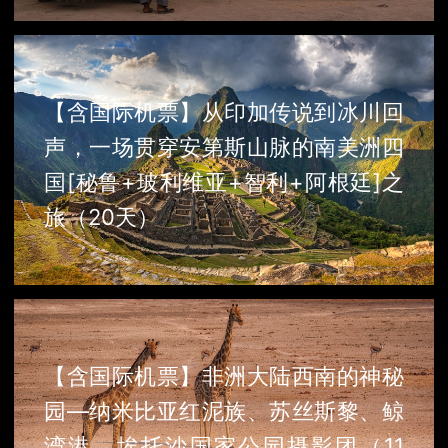
【含国际机票】从印加传说到冰川回
声，一场贯穿安第斯山脉的南美洲四
国[秘鲁+玻利维亚+智利+阿根廷]之
旅（20天）
【含国际机票】非洲大陆西南的神秘
园—纳米比亚红泥族、苏丝斯黎、鲸
湾港、埃托沙国家公园摄影团（11