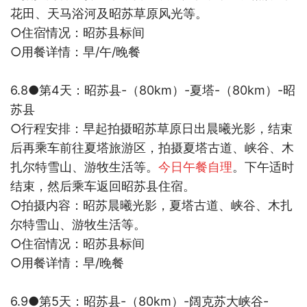
花田、天马浴河及昭苏草原风光等。
○
住宿情况：昭苏县标间
○
用餐详情：早
/
午
/
晚餐
6.8●
第
4
天：昭苏县
-
（
80km
）
-
夏塔
-
（
80km
）
-
昭
苏县
○
行程安排：早起拍摄昭苏草原日出晨曦光影，结束
后再乘车前往夏塔旅游区，拍摄夏塔古道、峡谷、木
扎尔特雪山、游牧生活等。
今日午餐自理
。下午适时
结束，然后乘车返回
昭苏县
住宿。
○
拍摄内容：昭苏晨曦光影，夏塔古道、峡谷、木扎
尔特雪山、游牧生活等。
○
住宿情况：
昭苏县
标间
○
用餐详情：早
/
晚餐
6.9●
第
5
天：昭苏县
-
（
80km
）
-
阔克苏大峡谷
-