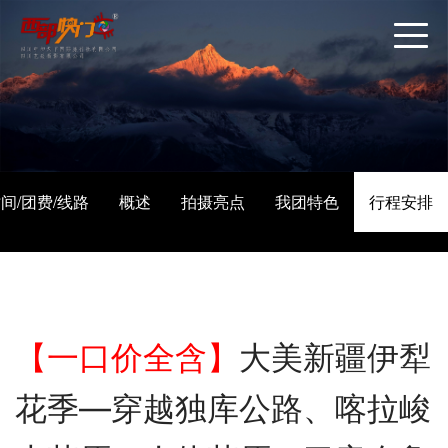
间/团费/线路
概述
拍摄亮点
我团特色
行程安排
【一口价全含】
大美新疆伊犁
花季—穿越独库公路、喀拉峻