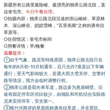
新疆所有公路里最险峻、最漂亮的独库公路北段，直
达奎屯市。
今日午餐自理
。
○
拍摄内容：独库公路北段沿途的崇山峻岭、草原林
木、深山峡谷、皑皑雪峰，“百里画廊”之称的唐布拉
草原等。
○
住宿情况：奎屯市标间
○
用餐详情：早
/
晚餐
温馨提示：
①由于气象、路况等特殊原因，独库公路北段只在
每年的
6
月初
-10
月初通车，且只允许
7
座及以下车辆
通行；受天气影响较大，若遇大雨大雪关停、交警封
路等情况，我方会临时调整行程。
②独库公路是双向单车道，路边多为悬崖峭壁。沿
途有固定停车区但比较少，由领队和司机结合实际路
况来安排停车，安全第一。
③喀什河两岸的草原统称唐布拉草原，并非景区。