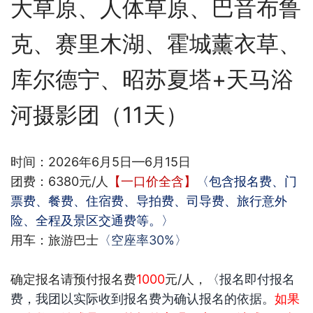
大草原、人体草原、巴音布鲁
克、赛里木湖、霍城薰衣草、
库尔德宁、昭苏夏塔
+
天马浴
河摄影团（
11
天）
时间：
2026
年6月5日
—6
月15日
团费：6380元
/
人
【一口价全含】
〈包含报名费、门
票费、餐费、住宿费、导拍费、司导费、旅行意外
险、全程及景区交通费等。〉
用车：旅游巴士
〈空座率
30%
〉
确定报名请预付报名费
1000
元
/
人，
〈报名即付报名
费，我团以实际收到报名费为确认报名的依据。
如果