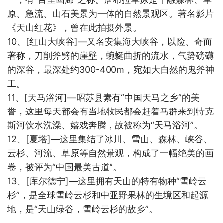
原、急流、山石美景为一体的自然景观区。著名影片
《天山红花》，曾在此拍摄外景。
10
、
[
红山大峡谷
]
—又名安集海大峡谷，以险、奇而
著称，刀削斧劈的崖壁，蜿蜒曲折的流水，气势磅礴
的深谷，最深处约
300-400m
，宛如大自然的鬼斧神
工。
11
、
[
天马浴河
]
—昭苏县素有“中国天马之乡”的美
誉，这里每天都会有当地牧民都会赶着马群来到特克
斯河饮水洗澡、嬉戏奔腾，故被称为“天马浴河”。
12
、
[
夏塔
]
—这里集结了冰川、雪山、森林、峡谷、
云杉、河流、草原等自然景观，构成了一幅绝美的画
卷，被评为“中国最美古道”。
13
、
[
库尔德宁
]
—这里拥有天山的特有物种“雪岭云
杉”，是全球雪岭云杉和中亚野果林的生境区和起源
地，是“天山绿谷，雪岭云杉的故乡”。