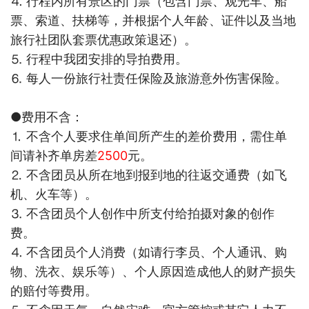
⒋ 行
程内所有景区的门票（包含门票、观光车、船
票、索道、扶梯等，并根据个人年龄、证件以及当地
旅行社团队套票优惠政策退还）。
⒌ 行程中我团安排的导拍费用。
⒍ 每人一份旅行社责任保险及旅游意外伤害保险。
●费用不含：
⒈ 不含个人要求住单间所产生的差价费用，需住单
间请补齐单房差
2500
元。
⒉ 不含团员从所在地到报到地的往返交通费（如飞
机、火车等）。
⒊ 不含团员个人创作中所支付给拍摄对象的创作
费。
⒋ 不含团员个人消费（如请行李员、个人通讯、购
物、洗衣、娱乐等）、个人原因造成他人的财产损失
的赔付等费用。