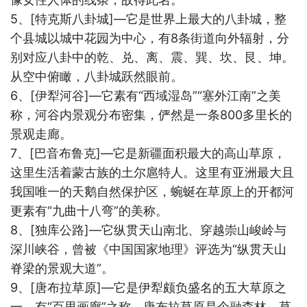
5
、
[
特克斯八卦城
]
—它是世界上最大的八卦城，整
个县城以城中花园为中心，有
8
条街道向外辐射，分
别对应八卦中的乾、兑、离、震、巽、坎、艮、坤。
从空中俯瞰，八卦城跃然眼前。
6
、
[
伊犁河谷
]
—它素有“西域湿岛”“塞外江南”之美
称，河谷内景观分布密集，俨然是一条
800
多里长的
景观走廊。
7
、
[
巴音布鲁克
]
—它是新疆面积最大的高山草原，
这里生活着蒙古族的土尔扈特人。这里有亚洲最大且
我国唯一的天鹅自然保护区，蜿蜒在草原上的开都河
更素有“九曲十八弯”的美称。
8
、
[
独库公路
]—
它纵贯天山南北、穿越崇山峻岭与
深川峡谷，曾被《中国国家地理》评选为“纵贯天山
脊梁的景观大道”。
9
、
[
唐布拉草原
]
—它是伊犁颇负盛名的五大草原之
一，有
“百里画廊”之称。唐布拉草原是个融森林、草