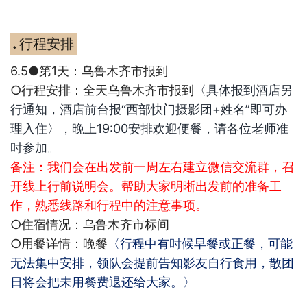
行程安排
◆
6.5●
第
1
天：乌鲁木齐市报到
○
行程安排：
全天乌鲁木齐市报到
〈具体报到酒店另
行通知，酒店前台报“西部快门摄影团
+
姓名”即可办
理入住〉
，晚上19:00安排欢迎便餐，请各位老师准
时参加。
备注：
我们会在出发前一周左右建立微信交流群，召
开线上行前说明会。帮助大家明晰出发前的准备工
作，熟悉线路和行程中的注意事项。
○
住宿情况：乌鲁木齐
市标间
○
用餐详情：晚餐
〈行程中有时候早餐或正餐，可能
无法集中安排，领队会提前告知影友自行食用，散团
日将会把未用餐费退还给大家。〉