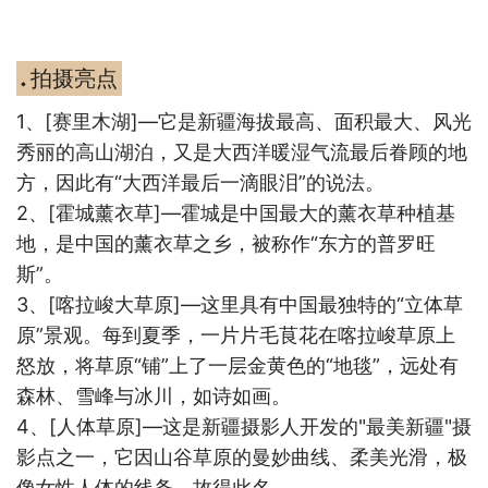
拍摄亮点
◆
1
、
[
赛里木湖
]
—它是新疆海拔最高、面积最大、风光
秀丽的高山湖泊，又是大西洋暖湿气流最后眷顾的地
方，因此有“大西洋最后一滴眼泪”的说法。
2
、
[
霍城薰衣草
]
—霍城是中国最大的薰衣草种植基
地，是中国的薰衣草之乡，被称作“东方的普罗旺
斯”。
3
、
[
喀拉峻大草原
]
—这里具有中国最独特的“立体草
原”景观。每到夏季，一片片毛茛花在喀拉峻草原上
怒放，将草原“铺”上了一层金黄色的“地毯”，远处有
森林、雪峰与冰川，如诗如画。
4
、
[
人体草原
]
—这是新疆摄影人开发的
"
最美新疆
"
摄
影点之一，它因山谷草原的曼妙曲线、柔美光滑，极
像女性人体的线条，故得此名。