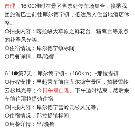
自理
，
16:00
准时在景区售票处停车场集合，换乘我
团旅游巴士前往
库尔德宁镇，抵达后入住当地酒店休
整。
○
拍摄内容：喀拉峻大草原之鲜花台、猎鹰台等景点
的花季风光等。
○
住宿情况：
库尔德宁镇
标间
○
用餐详情：早
/
晚餐
6.11●
第
7
天：库尔德宁镇
-
（
160km
）
-
那拉提镇
○
行程安排：早起乘车前往库尔德宁景区，拍摄雪岭
云杉风光等；
今日午餐自理
。下午适时结束，然后乘
车前往那拉提镇住宿。
○
拍摄内容：库尔德宁雪岭云杉风光等。
○
住宿情况：那拉提镇标间
○
用餐详情：早
/
晚餐