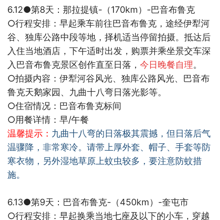
6.12●
第
8
天：那拉提镇
-
（
170km
）
-
巴音布鲁克
○
行程安排：早起乘车前往巴音布鲁克，途经伊犁河
谷、独库公路中段等地，择机适当停留拍摄。抵达后
入住当地酒店，下午适时出发，购票并乘坐景交车深
入巴音布鲁克景区创作直至日落，
今日晚餐自理
。
○
拍摄内容：伊犁河谷风光、独库公路风光、巴音布
鲁克天鹅家园、九曲十八弯日落光影等。
○
住宿情况：巴音布鲁克标间
○
用餐详情：早
/
午餐
温馨提示：
九曲十八弯的日落极其震撼，但日落后气
温骤降，非常寒冷。请带上厚外套、帽子、手套等防
寒衣物，另外湿地草原上蚊虫较多，要注意防蚊措
施。
6.13●
第
9
天：巴音布鲁克
-
（
450km
）
-
奎屯市
○
行程安排：早起换乘当地七座及以下的小车，穿越