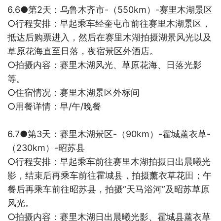
6.6●
第
2
天：乌鲁木齐市
-
（
550km
）
-
赛里木湖景区
○
行程安排：早起乘车经奎屯市前往赛里木湖景区，
抵达后购票进入，然后在赛里木湖拍摄湖景风光以及
草原花海直至日落，夜宿景区外酒店。
○
拍摄内容：赛里木湖风光、草原花海、日落光影
等。
○
住宿情况：赛里木湖景区外标间
○
用餐详情：早
/
午
/
晚餐
6.7●
第
3
天：赛里木湖景区
-
（
90km
）
-
霍城薰衣草
-
（
230km
）
-
昭苏县
○
行程安排：早起乘车前往赛里木湖拍摄日出晨曦光
影，结束后再乘车前往霍城县，拍摄薰衣草花田；午
餐后再乘车前往昭苏县，拍摄“天马浴河”及昭苏草原
风光。
○
拍摄内容：赛里木湖日出晨曦光影、霍城县薰衣草