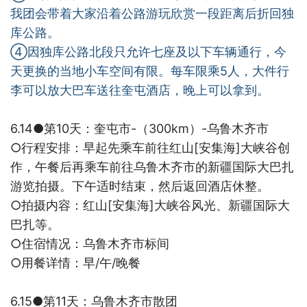
我团会带着大家沿着公路游玩欣赏一段距离后折回独
库公路。
④因独库公路北段只允许七座及以下车辆通行，今
天更换的当地小车空间有限。每车限乘
5
人，大件行
李可以放大巴车送往奎屯酒店，晚上可以拿到。
6.14●
第
10
天：奎屯市
-
（
300km
）
-
乌鲁木齐市
○
行程安排：早起先乘车前往红山
[
安集海
]
大峡谷创
作，午餐后再乘车前往乌鲁木齐市的新疆国际大巴扎
游览拍摄。下午适时结束，然后返回酒店休整。
○
拍摄内容：红山
[
安集海
]
大峡谷风光、新疆国际大
巴扎等。
○
住宿情况：乌鲁木齐市标间
○
用餐详情：早
/
午
/
晚餐
6.15●第
11
天：乌鲁木齐市散团