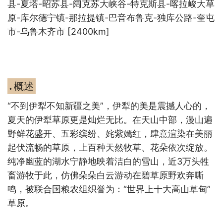
县
-
夏塔
-
昭苏县
-
阔克苏大峡谷
-
特克斯县
-
喀拉峻大草
原
-
库尔德宁镇
-
那拉提镇
-
巴音布鲁克
-
独库公路
-
奎屯
市
-
乌鲁木齐市
[2400km]
概述
◆
“不到伊犁不知新疆之美”，伊犁的美是震撼人心的，
夏天的伊犁草原更是灿烂无比。在天山中部，漫山遍
野鲜花盛开、五彩缤纷、姹紫嫣红，肆意渲染在美丽
起伏流畅的草原，上百种天然牧草、花朵依次绽放。
纯净幽蓝的湖水宁静地映着洁白的雪山，近
3
万头牲
畜游牧于此，仿佛朵朵白云游动在碧草原野欢奔嘶
鸣，被联合国粮农组织誉为：“世界上十大高山草甸”
草原。