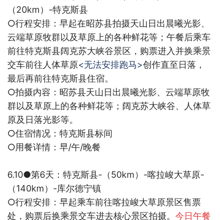
（
20km
）
-
特克斯县
○
行程安排：早起在昭苏县拍摄天山日出晨曦光影、
云端草原牧群以及草原上的各种鲜花等；午餐后乘车
前往特克斯县阔克苏大峡谷景区，购票进入并换乘景
交车前往人体草原
<
无法安排跑马
>
创作直至日落，
最后再前往特克斯县住宿。
○
拍摄内容：昭苏县天山日出晨曦光影、云端草原牧
群以及草原上的各种鲜花等；阔克苏大峡谷、人体草
原及日落光影等。
○
住宿情况：特克斯县标间
○
用餐详情：早
/
午
/
晚餐
6.10●
第
6
天：特克斯县
-
（
50km
）
-
喀拉峻大草原
-
（
140km
）
-
库尔德宁镇
○
行程安排：早起乘车前往喀拉峻大草原景区售票
处，购票后换乘景交车进去核心景区拍摄。
今日午餐