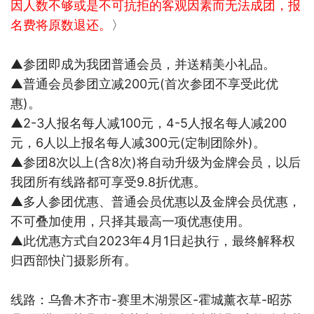
因人数不够或是不可抗拒的客观因素而无法成团，报
名费将原数退还。
〉
▲参团即成为我团普通会员，并送精美小礼品。
▲普通会员参团立减
200
元
(
首次参团不享受此优
惠
)
。
▲
2-3
人报名每人减
100
元，
4-5
人报名每人减
200
元，
6
人以上报名每人减
300
元
(
定制团除外
)
。
▲参团
8
次以上
(
含
8
次
)
将自动升级为金牌会员，以后
我团所有线路都可享受
9.8
折优惠。
▲多人参团优惠、普通会员优惠以及金牌会员优惠，
不可叠加使用，只择其最高一项优惠使用。
▲此优惠方式自
2023
年
4
月
1
日起执行，最终解释权
归西部快门摄影所有。
线路：
乌鲁木齐市
-
赛里木湖景区
-
霍城薰衣草
-
昭苏