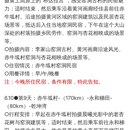
摄黄土高原上的“布达拉宫”，感受窑洞古村的民俗魅
力；
适时结束，然后乘车沿着黄河画廊经佳县前往赤
牛坬村。沿途拍摄黄河区域的窑洞建筑以及民居杏花
场景等，抵达后入住当地窑洞民宿，下午在这个大山
深处的村落拍摄乡民劳作、窑洞与杏花相映成的场景
等。
○
拍摄内容：
李家山
窑洞古村、
黄河画廊沿途风光、
赤牛坬村窑洞与杏花相映成的场景等。
○
住宿情况：赤牛坬村窑洞民宿
○
用餐详情：早
/
午
/
晚餐
注：今晚所住民宿，条件有限，特此告知。
6.10●
第
9
天：赤牛坬村
-
（
170km
）
-
永和梯田
-
（
80km
）
-
乾坤湾
○
行程安排：早起在
赤牛坬村拍摄晨曦光影中的老杏
花树与窑洞建筑等，适时结束，然后乘车前往永和梯