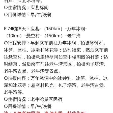
石窟、
应县木塔等。
○
住宿情况：
应县标间
○
用餐详情：早
/
午
/
晚餐
6.7●
第
6
天：应县
-
（
150km
）
-
万年冰洞
-
（
10km
）
-
悬空村
-
（
150km
）
-
老牛湾
○
行程安排：早起乘车前往
万年冰洞，拍摄冰钟乳、
冰笋、冰柱、冰瀑和冰花等；适时结束，然后乘车前
往悬空村，拍摄悬崖绝壁间如空中楼阁般的村落；适
时结束，然后乘车前往老牛湾景区，拍摄包子塔湾、
老牛湾古堡、老牛湾等景点。
○
拍摄内容：
万年冰洞中的冰钟乳、冰笋、冰柱、冰
瀑和冰花等；悬空村风光；包子塔湾、老牛湾古堡、
老牛湾等。
○
住宿情况：
老牛湾景区民宿
○
用餐详情：早
/
午
/
晚餐