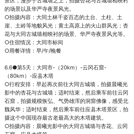
景区，漫步于古城墙之上，拍摄杏花与古城墙相映衬
的场景以及华严寺夜景风光。
○
拍摄内容：大同土林千姿百态的土台、土柱、土
崖、土岭等地貌风光；黄土高原上的火山群风光；杏
花与大同古城墙相映衬的场景、华严寺夜景风光等。
○
住宿情况：
大同市标间
○
用餐详情：早
/
午
/
晚餐
6.6●
第
5
天：大同市
-
（
20km
）
-
云冈石窟
-
（
80km
）
-
应县木塔
○
行程安排：早起再次前往大同古城墙，拍摄晨曦光
影中的杏花与古城墙；适时结束，然后乘车前往
云冈
石窟
，拍摄规模恢弘、气势雄浑的洞窟佛像，感受北
魏风华；适时结束，然后乘车前往应县木塔景区，拍
摄这个中国现存最古老最高大的木塔建筑。
○
拍摄内容：晨曦光影中的大同古城墙与杏花、
云冈