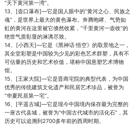
“天下黄河第一湾”。
13
、
[
壶口瀑布
]
—它是国人眼中的“黄河之心、民族之
魂”，是世界上最大的黄色瀑布。奔腾咆哮、气势如
虹的黄河在这里被它倏然收紧，“千里黄河一壶收”的
绝世气质彰显的淋漓尽致。
14
、
[
小西天
]
—它是《黑神话·悟空》的取景地之一，
其全堂彩塑是中国较为少见的彩色艺术群塑，具有不
可估量的历史和艺术价值，堪称中国悬塑艺术博物
馆。
15
、
[
王家大院
]
—它是晋商宅院的典型代表，为中国
优秀的传统建筑文化遗产和民居艺术珍品，被誉为
“华夏民居第一宅”。
16
、
[
平遥古城
]
—它是现今中国境内保存最为完整的
一座古代县城，被誉为“中国古代城市的活化石”，其
历史可以追溯到
2700
多年前的西周时期。