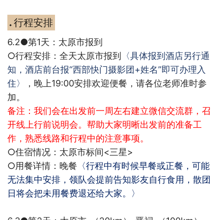
行程安排
◆
6.2●
第
1
天：太原市报到
○
行程安排：
全天太原市报到
〈具体报到酒店另行通
知，酒店前台报“西部快门摄影团
+
姓名”即可办理入
住〉
，晚上19:00安排欢迎便餐，请各位老师准时参
加。
备注：
我们会在出发前一周左右建立微信交流群，召
开线上行前说明会。帮助大家明晰出发前的准备工
作，熟悉线路和行程中的注意事项。
○
住宿情况：太原市
标间
<
三星
>
○
用餐详情：晚餐
〈行程中有时候早餐或正餐，可能
无法集中安排，领队会提前告知影友自行食用，散团
日将会把未用餐费退还给大家。〉