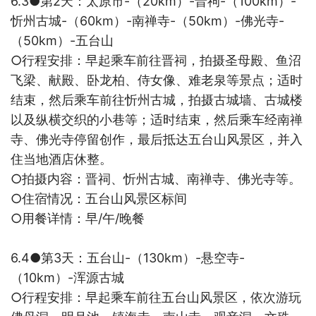
6.3●
第
2
天：太原市
-
（
20km
）
-
晋祠
-
（
100km
）
-
忻州古城
-
（
60km
）
-
南禅寺
-
（
50km
）
-
佛光寺
-
（
50km
）
-
五台山
○
行程安排：早起乘车前往晋祠，拍摄圣母殿、鱼沼
飞梁、献殿、卧龙柏、侍女像、难老泉等景点；适时
结束，然后乘车前往
忻州古城，拍摄古城
墙、古城楼
以及纵横交织的小巷等；适时结束，然后乘车经
南禅
寺、佛光寺停留创作，最后抵达五台山风景区，并入
住当地酒店休整。
○
拍摄内容：晋祠、
忻州古城、南禅寺、佛光寺等。
○
住宿情况：
五台山风景区标间
○
用餐详情：早
/
午
/
晚餐
6.4●
第
3
天：五台山
-
（
130km
）
-
悬空寺
-
（
10km
）
-
浑源古城
○
行程安排：早起乘车前往
五台山风景区，依次游玩