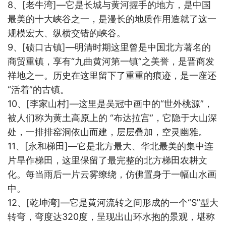
8
、
[
老牛湾
]
—它是长城与黄河握手的地方，是中国
最美的十大峡谷之一，是漫长的地质作用造就了这一
规模宏大、纵横交错的峡谷。
9
、
[
碛口古镇
]
—明清时期这里曾是中国北方著名的
商贸重镇，享有“九曲黄河第一镇”之美誉，是晋商发
祥地之一。历史在这里留下了重重的痕迹，是一座还
“活着”的古镇。
10
、
[
李家山村
]
—这里是吴冠中画中的“世外桃源”，
被人们称为黄土高原上的 “布达拉宫”，它隐于大山深
处，一排排窑洞依山而建，层层叠加，空灵幽雅。
11
、
[
永和梯田
]
—它是北方最大、华北最美的集中连
片旱作梯田，这里保留了最完整的北方梯田农耕文
化。每当雨后一片云雾缭绕，仿佛置身于一幅山水画
中。
12
、
[
乾坤湾
]
—它是黄河流转之间形成的一个“
S
”型大
转弯，弯度达
320
度，呈现出山环水抱的景观，堪称