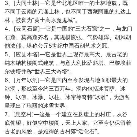
3
、
[
大同土林
]
—它是华北地区唯一的土林地貌，既
不同于云南的元谋土林，也不同于西藏阿里的扎达土
林，被誉为“黄土高原魔鬼城”。
4
、
[
云冈石窟
]
—它是中国的“三大石窟”之一，与龙门
石窟、莫高窟齐名，其规模恢弘、气势雄浑、胡风胡
韵浓郁，堪称公元
5
世纪中国石刻艺术之冠。
5
、
[
应县木塔
]
—它是世界上现存最高大、最古老的
纯木结构楼阁式建筑，与意大利比萨斜塔、巴黎埃菲
尔铁塔并称“世界三大奇塔”。
6
、
[
万年冰洞
]
—它是国内至今发现占地面积最大的
冰洞，形成至今约三百万年。洞内包括冰菩萨、冰
钟、冰佛、冰瀑、冰柱、冰帘等奇特“冰雕”，为游客
呈现出了瑰丽的冰雪世界。
7
、
[
悬空村
]
—这是一个建立在悬崖上的村庄，从谷
底仰望，好似空中楼阁，天上人家。它至今仍保留着
古老的风貌，是难得的古村落“活化石”。