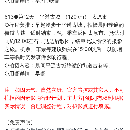
○
用餐详情：早
/
午
/
晚餐
6.13●
第
12
天：平遥古城
-
（
120km
）
-
太原市
○
行程安排：早起漫步于平遥古城，拍摄晨间静谧的
街道古巷；适时结束，然后乘车返回太原市。抵达时
间约
12:00
左右，抵达后散团，结束此次愉快的摄影
之旅。机票、车票等建议购买在
15:00
以后，以防堵
车等临时突发事件影响行程。
○
拍摄内容：晨间平遥古城静谧的街道古巷等。
○
用餐详情：早餐
注：如因天气、自然灾难、官方管控或其它人力不可
抗拒的因素影响行程计划，主办方
[
领队
]
有权利根据
实际情况，合理调整行程，对摄影点进行增减。
【免责声明】