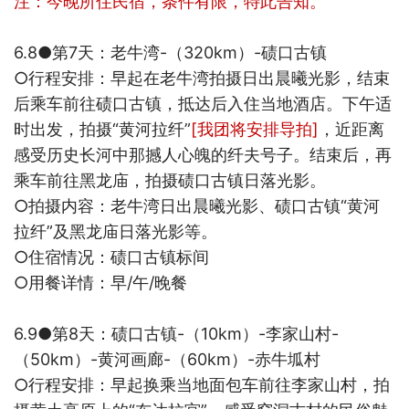
注：今晚所住民宿，条件有限，特此告知。
6.8●
第
7
天：老牛湾
-
（
320km
）
-
碛口古镇
○
行程安排：早起在
老牛湾拍摄日出晨曦光影，结束
后乘车前往碛口古镇，抵达后入住当地酒店。
下午适
时出发，拍摄“黄河拉纤”
[
我团将安排导拍
]
，近距离
感受历史长河中那撼人心魄的纤夫号子。结束后，再
乘车前往黑龙庙，拍摄碛口古镇日落光影。
○
拍摄内容：
老牛湾日出晨曦光影、碛口古镇“
黄河
拉纤
”
及黑龙庙
日落光影等。
○
住宿情况：
碛口古镇标间
○
用餐详情：早
/
午
/
晚餐
6.9●
第
8
天：碛口古镇
-
（
10km
）
-
李家山村
-
（
50km
）
-
黄河画廊
-
（
60km
）
-
赤牛坬村
○
行程安排：早起换乘当地面包车前往
李家山村，
拍