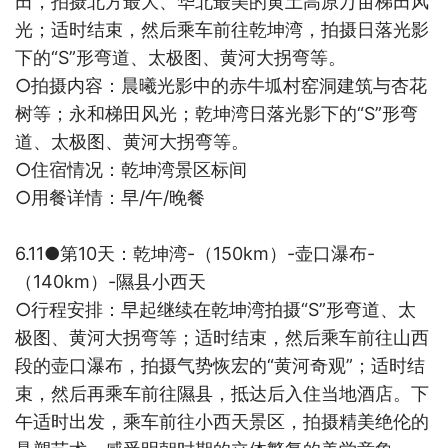
田，拍摄北方最大、华北最美的黄土高原万亩梯田风
光；适时结束，然后乘车前往乾坤湾，拍摄日落光影
下的“
S
”形弯道、太极图、黄河大拐弯等。
○
拍摄内容：
晨曦光影中的赤牛坬村窑洞建筑与杏花
树等；永和梯田风光；乾坤湾日落光影下的“
S
”形弯
道、太极图、黄河大拐弯等。
○
住宿情况：
乾坤湾景区标间
○
用餐详情：早
/
午
/
晚餐
6.11●
第
10
天：乾坤湾
-
（
150km
）
-
壶口瀑布
-
（
140km
）
-
隰县小西天
○
行程安排：早起继续在
乾坤湾拍摄“
S
”形弯道、太
极图、黄河大拐弯等；适时结束，然后乘车前往山西
段的壶口瀑布，拍摄气势恢宏的“黄河奇观”；适时结
束，然后再乘车前往隰县，抵达后入住当地酒店。下
午适时出发，乘车前往小西天景区，拍摄精美绝伦的