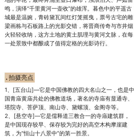
鸣，演绎“千里黄河一壶收”的雄浑。暮色中的平遥古
城最是温婉，青砖黛瓦间红灯笼摇曳，票号古宅的雕
梁画栋与石板路上的光影交错，将晋商传奇与市井烟
火轻轻收纳，这方土地的黄土肌理与黄河文脉，在每
一处景致中都酿成了值得定格的光影诗行。
拍摄亮点
◆
1
、
[
五台山
]
—它是中国佛教的四大名山之一，也是中
国青庙黄庙共处的佛教道场，著名的寺庙有显通寺、
塔院寺、菩萨顶、南山寺、黛螺顶、金阁寺等。
2
、
[
悬空寺
]
—它是儒释道三教合一的寺庙建筑群，
是中国现存较早、保存较为完好的高空木构摩崖建
筑，为“恒山十八景中”的第一胜景。