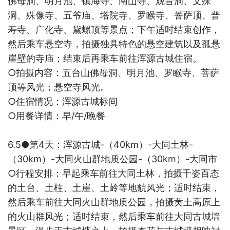
佛母洞、明月池、镇海寺、南山寺、观音洞、文殊
洞、殊像寺、五爷庙、塔院寺、罗睺寺、菩萨顶、普
寿寺、广化寺、黛螺顶等景点；下午适时结束创作，
然后乘车
悬空寺，拍摄独具特色的悬空建筑以及孤悬
崖壁的寺庙；结束后再乘车前往浑源古城住宿。
○
拍摄内容：
五台山
佛母洞、明月池、罗睺寺、菩萨
顶等风光；悬空寺风光。
○
住宿情况：
浑源古城标间
○
用餐详情：早
/
午
/
晚餐
6.5●
第
4
天：浑源古城
-
（
40km
）
-
大同土林
-
（
30km
）
-
大同火山群地质公园
-
（
30km
）
-
大同市
○
行程安排：早起乘车前往大同土林，拍摄千姿百态
的土台、土柱、土崖、土岭等地貌风光；适时结束，
然后乘车前往大同火山群地质公园，拍摄黄土高原上
的火山群风光；适时结束，然后乘车前往大同古城墙