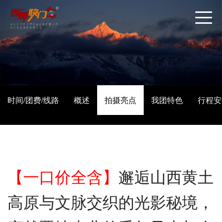
时间/团费/线路
概述
拍摄亮点
我团特色
行程安
【一口价全含】
邂逅山西黄土
高原与文脉交织的光影秘境，