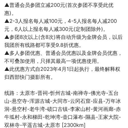
▲普通会员参团立减
200
元
(
首次参团不享受此优
惠
)
。
▲
2-3
人报名每人减
100
元，
4-5
人报名每人减
200
元，
6
人以上报名每人减
300
元
(
定制团除外
)
。
▲参团
8
次以上
(
含
8
次
)
将自动升级为金牌会员，以后
我团所有线路都可享受
9.8
折优惠。
▲多人参团优惠、普通会员优惠以及金牌会员优惠，
不可叠加使用，只择其最高一项优惠使用。
▲此优惠方式自
2023
年
4
月
1
日起执行，最终解释权
归西部快门摄影所有。
线路：太原市
-
晋祠
-
忻州古城
-
南禅寺
-
佛光寺
-
五台
山
-
悬空寺
-
浑源古城
-
大同市
-
云冈石窟
-
应县
-
万年冰
洞
-
悬空村
-
老牛湾
-
碛口古镇
-
李家山村
-
黄河画廊
-
赤
牛坬村
-
永和梯田
-
乾坤湾
-
壶口瀑布
-
隰县
-
王家大院
-
双林寺
-
平遥古城
-
太原市
[2300km]