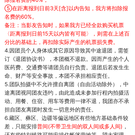
⑤在距离报到日前3天[含]以内告知，我方将扣除报
名费的60%。
备注：当影友告知时，如果我方已经全款购买机票
〈
距离报到日前15天以内皆有可能〉，则需在上述百
分比的基础上，再扣除实际产生的机票损失费。
4.
因团员个人身体或其它原因导致其中途退团，需签
订《退团协议书》，本团概不退款。因而产生的个人
医药费、交通费等请团员自行负责。退团后若发生生
命、财产等安全事故，本团不承担相应责任。
5.
团队拍摄中不允许擅自离团（自由活动除外），中
途离团视同团友违约，由此造成未参加行程内拍摄活
动、用餐、住宿、用车等费用一律不退，我团亦不承
担自团友离团时发生一切意外的责任。
6.
藏区、彝区、边疆等偏远地区有些地方基础条件较
差，只能安排
普间(不带卫生间的双人间或多人间)
，
还有些特别线路可能安排住帐篷营地等，望大家理