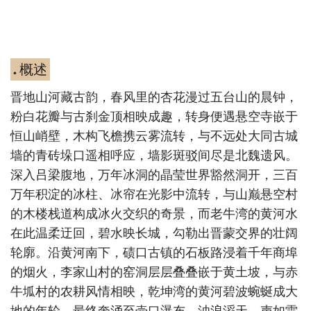
概述
◆
晋地山河藏古韵，春风里的杏花漫过五台山的晨钟，
粉白花瓣与古刹金顶相映成趣，转身便遇悬空寺嵌于
恒山峭壁，木构飞檐携云雾流转，与不远处大同古城
墙的青砖垛口遥相呼应，墙影斑驳间尽是北魏遗风。
深入吕梁腹地，万年冰洞的晶莹世界豁然洞开，三百
万年积淀的冰柱、冰帘在光影中流转，与山巅悬空村
的木楼栈道构成冰火交织的奇景，而老牛湾的黄河水
在此温柔迂回，碧水映长城，勾勒出晋蒙交界的壮阔
轮廓。沿黄河南下，碛口古镇的石板路浸着千年商埠
的烟火，李家山村的窑洞层层叠叠嵌于黄土坡，与赤
牛坬村的农耕风情相映，乾坤湾的黄河碧波蜿蜒成大
地的年轮，最终奔涌至壶口瀑布，浊浪滔天、声如雷