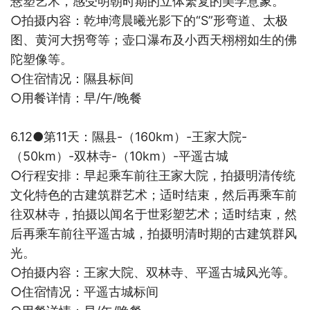
悬塑艺术，感受明朝时期的立体繁复的美学意象。
○
拍摄内容：
乾坤湾晨曦光影下的“
S
”形弯道、太极
图、黄河大拐弯等；壶口瀑布及小西天栩栩如生的佛
陀塑像等。
○
住宿情况：
隰县标间
○
用餐详情：早
/
午
/
晚餐
6.12●
第
11
天：隰县
-
（
160km
）
-
王家大院
-
（
50km
）
-
双林寺
-
（
10km
）
-
平遥古城
○
行程安排：早起乘车前往
王家大院，拍摄明清传统
文化特色的古建筑群艺术；适时结束，然后再乘车前
往双林寺，拍摄以闻名于世彩塑艺术；适时结束，然
后再乘车前往平遥古城，拍摄明清时期的古建筑群风
光。
○
拍摄内容：
王家大院、双林寺、平遥古城风光等。
○
住宿情况：
平遥古城标间